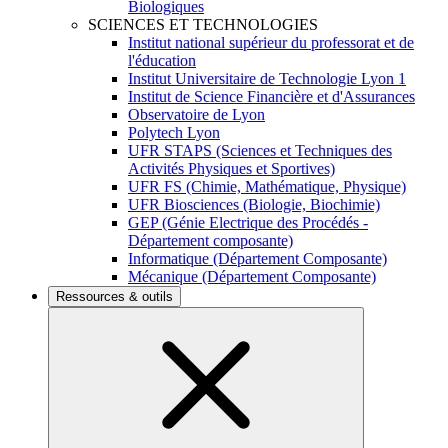
Biologiques
SCIENCES ET TECHNOLOGIES
Institut national supérieur du professorat et de
l'éducation
Institut Universitaire de Technologie Lyon 1
Institut de Science Financière et d'Assurances
Observatoire de Lyon
Polytech Lyon
UFR STAPS (Sciences et Techniques des
Activités Physiques et Sportives)
UFR FS (Chimie, Mathématique, Physique)
UFR Biosciences (Biologie, Biochimie)
GEP (Génie Electrique des Procédés -
Département composante)
Informatique (Département Composante)
Mécanique (Département Composante)
Ressources & outils