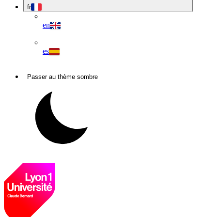
fr
en
es
Passer au thème sombre