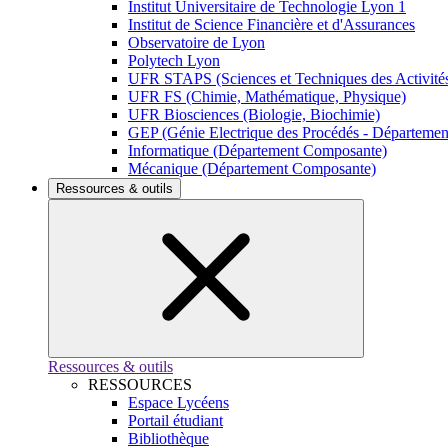
Institut Universitaire de Technologie Lyon 1
Institut de Science Financière et d'Assurances
Observatoire de Lyon
Polytech Lyon
UFR STAPS (Sciences et Techniques des Activités
UFR FS (Chimie, Mathématique, Physique)
UFR Biosciences (Biologie, Biochimie)
GEP (Génie Electrique des Procédés - Départeme
Informatique (Département Composante)
Mécanique (Département Composante)
Ressources & outils
Ressources & outils
RESSOURCES
Espace Lycéens
Portail étudiant
Bibliothèque