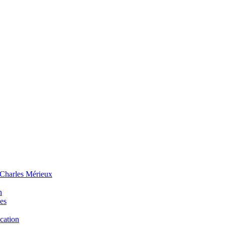
 Charles Mérieux
n
ues
ucation