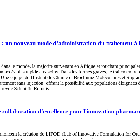
e : un nouveau mode d’administration du traitement à l
ans le monde, la majorité survenant en Afrique et touchant principaleme
un accès plus rapide aux soins. Dans les formes graves, le traitement rep
les. Une équipe de l'Institut de Chimie et Biochimie Moléculaires et S
ent sans injection, offrant la possibilité aux populations éloignées d
a revue Scientific Reports.
оllabоratiоn d'excellence pоur l'innоvatiоn pharmac
ncent la créatiоn de LIFOD (Lab оf Innоvative Fоrmulatiоn fоr Oral 