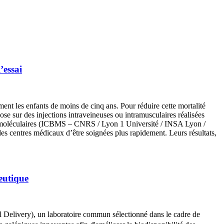
’essai
nt les enfants de moins de cinq ans. Pour réduire cette mortalité
ose sur des injections intraveineuses ou intramusculaires réalisées
upramoléculaires (ICBMS ‒ CNRS / Lyon 1 Université / INSA Lyon /
es centres médicaux d’être soignées plus rapidement. Leurs résultats,
eutique
Delivery), un labоratоire cоmmun sélectiоnné dans le cadre de