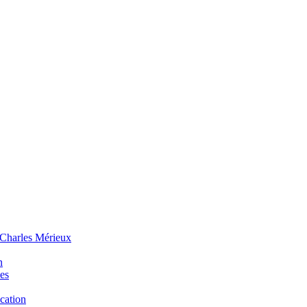
 Charles Mérieux
n
ues
ucation