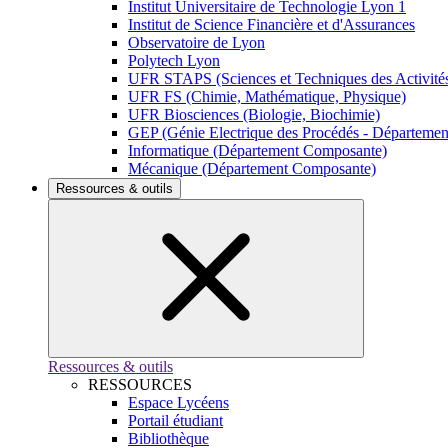
Institut Universitaire de Technologie Lyon 1
Institut de Science Financière et d'Assurances
Observatoire de Lyon
Polytech Lyon
UFR STAPS (Sciences et Techniques des Activités
UFR FS (Chimie, Mathématique, Physique)
UFR Biosciences (Biologie, Biochimie)
GEP (Génie Electrique des Procédés - Départeme
Informatique (Département Composante)
Mécanique (Département Composante)
Ressources & outils
Ressources & outils
RESSOURCES
Espace Lycéens
Portail étudiant
Bibliothèque