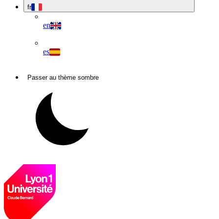
fr
en
es
Passer au thème sombre