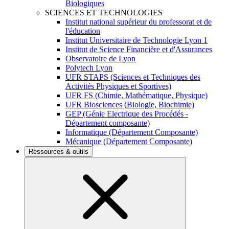
Biologiques
SCIENCES ET TECHNOLOGIES
Institut national supérieur du professorat et de
l'éducation
Institut Universitaire de Technologie Lyon 1
Institut de Science Financière et d'Assurances
Observatoire de Lyon
Polytech Lyon
UFR STAPS (Sciences et Techniques des
Activités Physiques et Sportives)
UFR FS (Chimie, Mathématique, Physique)
UFR Biosciences (Biologie, Biochimie)
GEP (Génie Electrique des Procédés -
Département composante)
Informatique (Département Composante)
Mécanique (Département Composante)
Ressources & outils