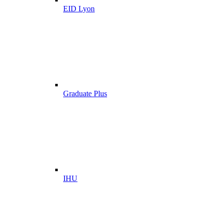
EID Lyon
Graduate Plus
IHU