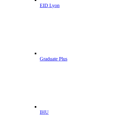
EID Lyon
Graduate Plus
IHU