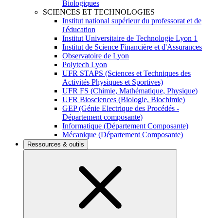
Biologiques
SCIENCES ET TECHNOLOGIES
Institut national supérieur du professorat et de
l'éducation
Institut Universitaire de Technologie Lyon 1
Institut de Science Financière et d'Assurances
Observatoire de Lyon
Polytech Lyon
UFR STAPS (Sciences et Techniques des
Activités Physiques et Sportives)
UFR FS (Chimie, Mathématique, Physique)
UFR Biosciences (Biologie, Biochimie)
GEP (Génie Electrique des Procédés -
Département composante)
Informatique (Département Composante)
Mécanique (Département Composante)
Ressources & outils