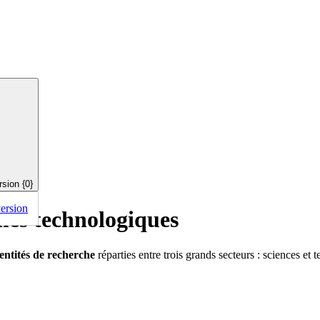
rsion {0}
version
rmes technologiques
entités de recherche
réparties entre trois grands secteurs : sciences et