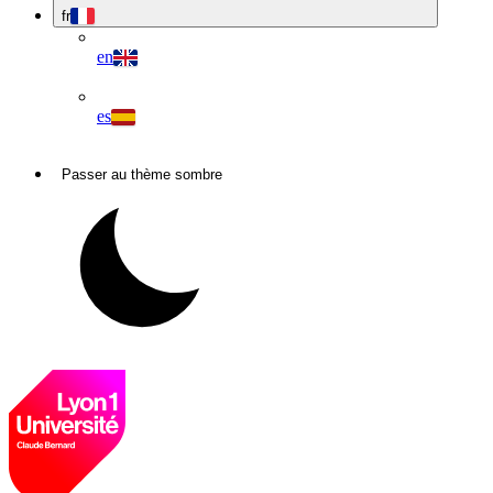
fr
en
es
Passer au thème sombre