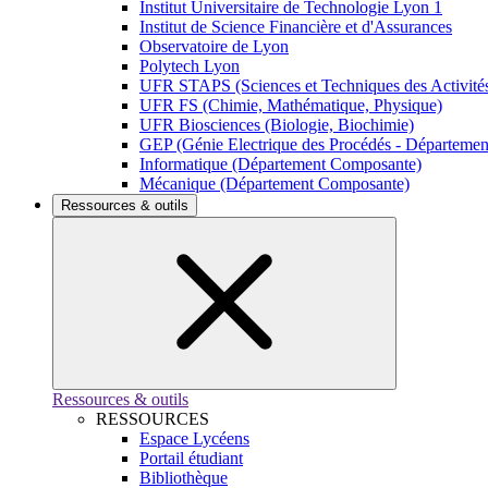
Institut Universitaire de Technologie Lyon 1
Institut de Science Financière et d'Assurances
Observatoire de Lyon
Polytech Lyon
UFR STAPS (Sciences et Techniques des Activités
UFR FS (Chimie, Mathématique, Physique)
UFR Biosciences (Biologie, Biochimie)
GEP (Génie Electrique des Procédés - Départeme
Informatique (Département Composante)
Mécanique (Département Composante)
Ressources & outils
Ressources & outils
RESSOURCES
Espace Lycéens
Portail étudiant
Bibliothèque