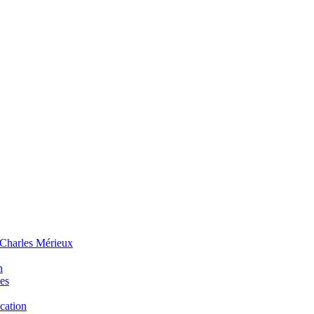
 Charles Mérieux
n
ues
ucation