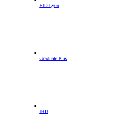
EID Lyon
Graduate Plus
IHU