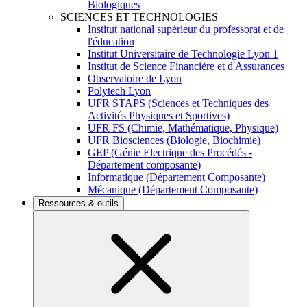
Biologiques
SCIENCES ET TECHNOLOGIES
Institut national supérieur du professorat et de
l'éducation
Institut Universitaire de Technologie Lyon 1
Institut de Science Financière et d'Assurances
Observatoire de Lyon
Polytech Lyon
UFR STAPS (Sciences et Techniques des
Activités Physiques et Sportives)
UFR FS (Chimie, Mathématique, Physique)
UFR Biosciences (Biologie, Biochimie)
GEP (Génie Electrique des Procédés -
Département composante)
Informatique (Département Composante)
Mécanique (Département Composante)
Ressources & outils