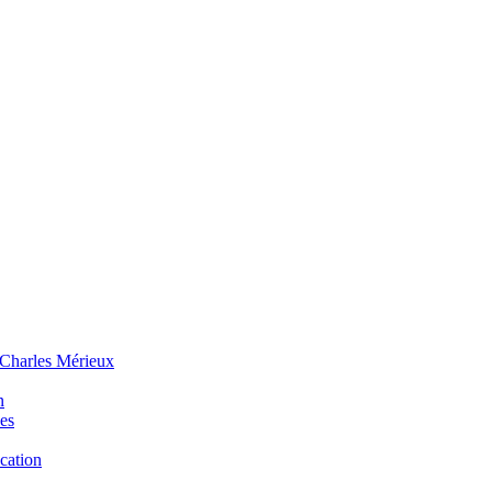
 Charles Mérieux
n
ues
ucation