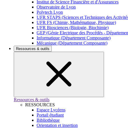
Institut de Science Financière et d'Assurances
Observatoire de Lyon
Polytech Lyon
UFR STAPS (Sciences et Techniques des Activités
UFR FS (Chimie, Mathématique, Physique)
UFR Biosciences (Biologie, Biochimie)
GEP (Génie Electrique des Procédés - Départeme
Informatique (Département Composante)
Mécanique (Département Composante)
Ressources & outils
Ressources & outils
RESSOURCES
Espace Lycéens
Portail étudiant
Bibliothèque
Orientation et insertion