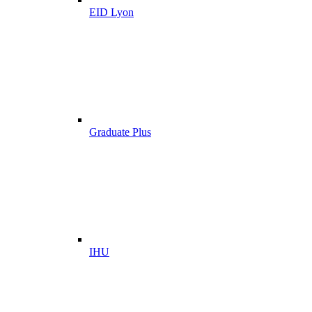
EID Lyon
Graduate Plus
IHU