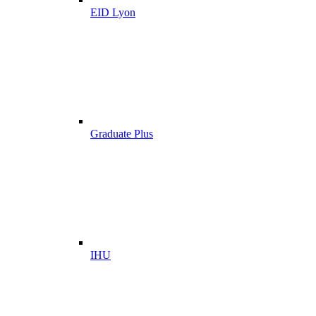
EID Lyon
Graduate Plus
IHU