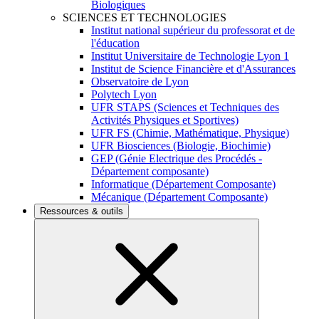
Biologiques
SCIENCES ET TECHNOLOGIES
Institut national supérieur du professorat et de
l'éducation
Institut Universitaire de Technologie Lyon 1
Institut de Science Financière et d'Assurances
Observatoire de Lyon
Polytech Lyon
UFR STAPS (Sciences et Techniques des
Activités Physiques et Sportives)
UFR FS (Chimie, Mathématique, Physique)
UFR Biosciences (Biologie, Biochimie)
GEP (Génie Electrique des Procédés -
Département composante)
Informatique (Département Composante)
Mécanique (Département Composante)
Ressources & outils