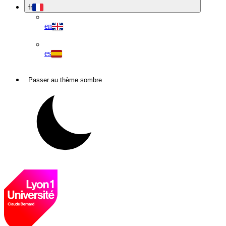
fr
en
es
Passer au thème sombre