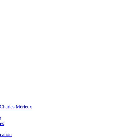
 Charles Mérieux
n
ues
ucation