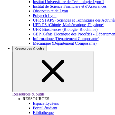
Institut Universitaire de Technologie Lyon 1
Institut de Science Financière et d'Assurances
Observatoire de Lyon
Polytech Lyon
UFR STAPS (Sciences et Techniques des Activités
UFR FS (Chimie, Mathématique, Physique)
UFR Biosciences (Biologie, Biochimie)
GEP (Génie Electrique des Procédés - Départeme
Informatique (Département Composante)
Mécanique (Département Composante)
Ressources & outils
Ressources & outils
RESSOURCES
Espace Lycéens
Portail étudiant
Bibliothèque