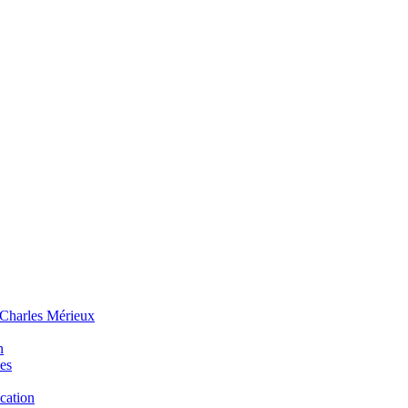
 Charles Mérieux
n
ues
ucation