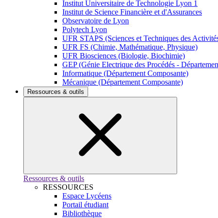
Institut Universitaire de Technologie Lyon 1
Institut de Science Financière et d'Assurances
Observatoire de Lyon
Polytech Lyon
UFR STAPS (Sciences et Techniques des Activités
UFR FS (Chimie, Mathématique, Physique)
UFR Biosciences (Biologie, Biochimie)
GEP (Génie Electrique des Procédés - Départeme
Informatique (Département Composante)
Mécanique (Département Composante)
Ressources & outils
Ressources & outils
RESSOURCES
Espace Lycéens
Portail étudiant
Bibliothèque