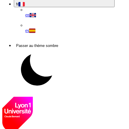
fr
en
es
Passer au thème sombre