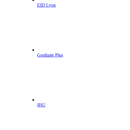
EID Lyon
Graduate Plus
IHU