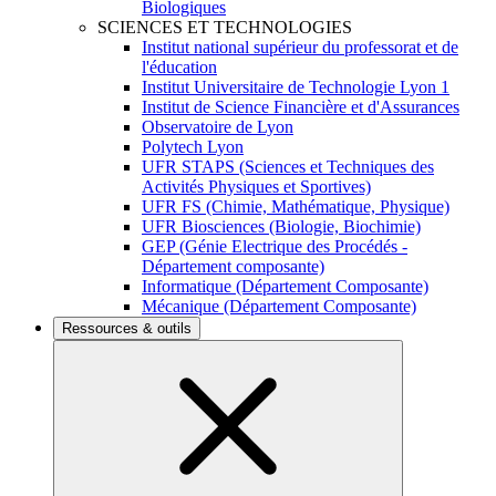
Biologiques
SCIENCES ET TECHNOLOGIES
Institut national supérieur du professorat et de
l'éducation
Institut Universitaire de Technologie Lyon 1
Institut de Science Financière et d'Assurances
Observatoire de Lyon
Polytech Lyon
UFR STAPS (Sciences et Techniques des
Activités Physiques et Sportives)
UFR FS (Chimie, Mathématique, Physique)
UFR Biosciences (Biologie, Biochimie)
GEP (Génie Electrique des Procédés -
Département composante)
Informatique (Département Composante)
Mécanique (Département Composante)
Ressources & outils