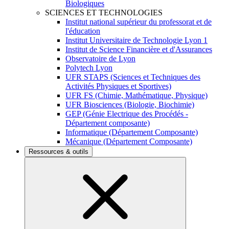
Biologiques
SCIENCES ET TECHNOLOGIES
Institut national supérieur du professorat et de
l'éducation
Institut Universitaire de Technologie Lyon 1
Institut de Science Financière et d'Assurances
Observatoire de Lyon
Polytech Lyon
UFR STAPS (Sciences et Techniques des
Activités Physiques et Sportives)
UFR FS (Chimie, Mathématique, Physique)
UFR Biosciences (Biologie, Biochimie)
GEP (Génie Electrique des Procédés -
Département composante)
Informatique (Département Composante)
Mécanique (Département Composante)
Ressources & outils