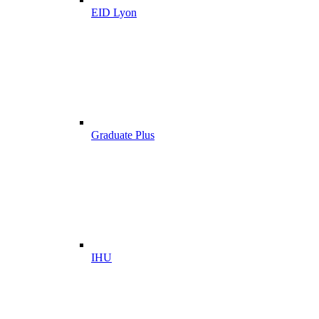
EID Lyon
Graduate Plus
IHU