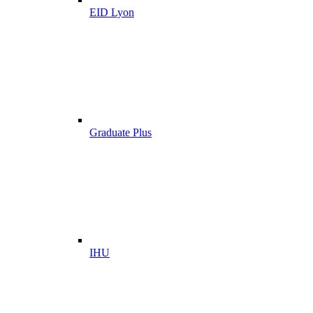
EID Lyon
Graduate Plus
IHU