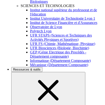
Biologiques
SCIENCES ET TECHNOLOGIES
Institut national supérieur du professorat et de
l'éducation
Institut Universitaire de Technologie Lyon 1
Institut de Science Financière et d'Assurances
Observatoire de Lyon
Polytech Lyon
UFR STAPS (Sciences et Techniques des
Activités Physiques et Sportives)
UFR FS (Chimie, Mathématique, Physique)
UFR Biosciences (Biologie, Biochimie)
GEP (Génie Electrique des Procédés -
Département composante)
Informatique (Département Composante)
Mécanique (Département Composante)
Ressources & outils