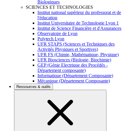
Biologiques
SCIENCES ET TECHNOLOGIES
Institut national supérieur du professorat et de
l'éducation
Institut Universitaire de Technologie Lyon 1
Institut de Science Financière et d'Assurances
Observatoire de Lyon
Polytech Lyon
UFR STAPS (Sciences et Techniques des
Activités Physiques et Sportives)
UFR FS (Chimie, Mathématique, Physique)
UFR Biosciences (Biologie, Biochimie)
GEP (Génie Electrique des Procédés -
Département composante)
Informatique (Département Composante)
Mécanique (Département Composante)
Ressources & outils