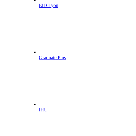
EID Lyon
Graduate Plus
IHU