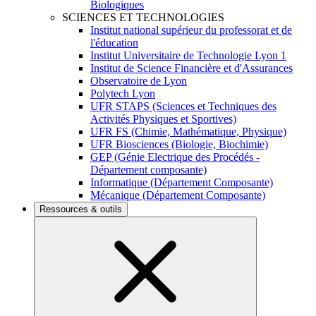
Biologiques
SCIENCES ET TECHNOLOGIES
Institut national supérieur du professorat et de
l'éducation
Institut Universitaire de Technologie Lyon 1
Institut de Science Financière et d'Assurances
Observatoire de Lyon
Polytech Lyon
UFR STAPS (Sciences et Techniques des
Activités Physiques et Sportives)
UFR FS (Chimie, Mathématique, Physique)
UFR Biosciences (Biologie, Biochimie)
GEP (Génie Electrique des Procédés -
Département composante)
Informatique (Département Composante)
Mécanique (Département Composante)
Ressources & outils