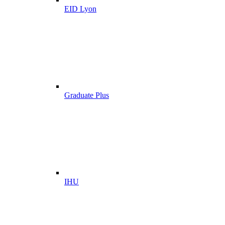
EID Lyon
Graduate Plus
IHU