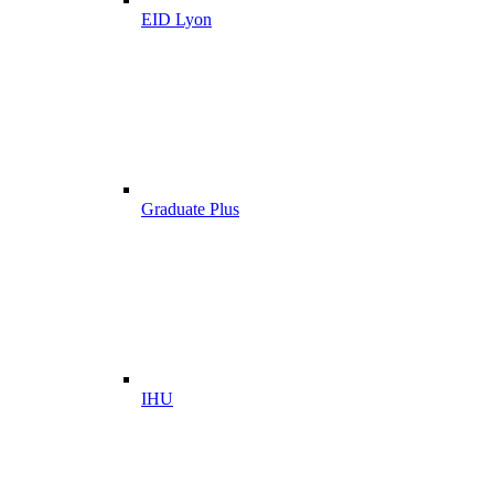
EID Lyon
Graduate Plus
IHU