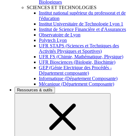
Biologiques
SCIENCES ET TECHNOLOGIES
Institut national supérieur du professorat et de
l'éducation
Institut Universitaire de Technologie Lyon 1
Institut de Science Financière et d'Assurances
Observatoire de Lyon
Polytech Lyon
UFR STAPS (Sciences et Techniques des
Activités Physiques et Sportives)
UFR FS (Chimie, Mathématique, Physique)
UFR Biosciences (Biologie, Biochimie)
GEP (Génie Electrique des Procédés -
Département composante)
Informatique (Département Composante)
Mécanique (Département Composante)
Ressources & outils