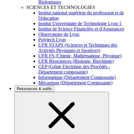
Biologiques
SCIENCES ET TECHNOLOGIES
Institut national supérieur du professorat et de
l'éducation
Institut Universitaire de Technologie Lyon 1
Institut de Science Financière et d'Assurances
Observatoire de Lyon
Polytech Lyon
UFR STAPS (Sciences et Techniques des
Activités Physiques et Sportives)
UFR FS (Chimie, Mathématique, Physique)
UFR Biosciences (Biologie, Biochimie)
GEP (Génie Electrique des Procédés -
Département composante)
Informatique (Département Composante)
Mécanique (Département Composante)
Ressources & outils