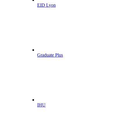
EID Lyon
Graduate Plus
IHU