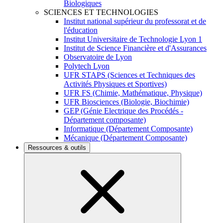
Biologiques
SCIENCES ET TECHNOLOGIES
Institut national supérieur du professorat et de
l'éducation
Institut Universitaire de Technologie Lyon 1
Institut de Science Financière et d'Assurances
Observatoire de Lyon
Polytech Lyon
UFR STAPS (Sciences et Techniques des
Activités Physiques et Sportives)
UFR FS (Chimie, Mathématique, Physique)
UFR Biosciences (Biologie, Biochimie)
GEP (Génie Electrique des Procédés -
Département composante)
Informatique (Département Composante)
Mécanique (Département Composante)
Ressources & outils