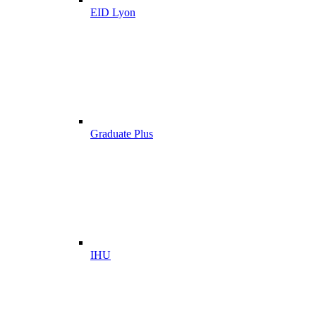
EID Lyon
Graduate Plus
IHU