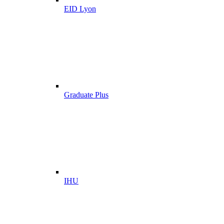
EID Lyon
Graduate Plus
IHU