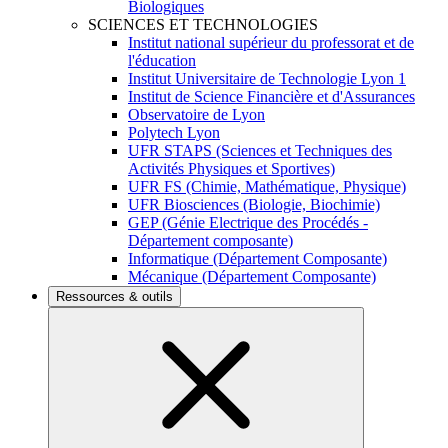
Biologiques
SCIENCES ET TECHNOLOGIES
Institut national supérieur du professorat et de
l'éducation
Institut Universitaire de Technologie Lyon 1
Institut de Science Financière et d'Assurances
Observatoire de Lyon
Polytech Lyon
UFR STAPS (Sciences et Techniques des
Activités Physiques et Sportives)
UFR FS (Chimie, Mathématique, Physique)
UFR Biosciences (Biologie, Biochimie)
GEP (Génie Electrique des Procédés -
Département composante)
Informatique (Département Composante)
Mécanique (Département Composante)
Ressources & outils