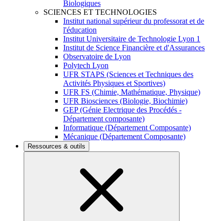
Biologiques
SCIENCES ET TECHNOLOGIES
Institut national supérieur du professorat et de
l'éducation
Institut Universitaire de Technologie Lyon 1
Institut de Science Financière et d'Assurances
Observatoire de Lyon
Polytech Lyon
UFR STAPS (Sciences et Techniques des
Activités Physiques et Sportives)
UFR FS (Chimie, Mathématique, Physique)
UFR Biosciences (Biologie, Biochimie)
GEP (Génie Electrique des Procédés -
Département composante)
Informatique (Département Composante)
Mécanique (Département Composante)
Ressources & outils