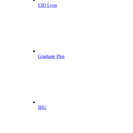
EID Lyon
Graduate Plus
IHU