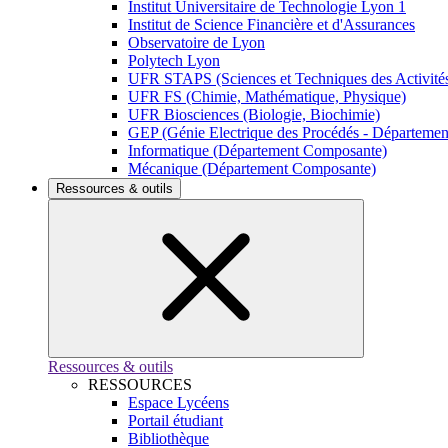
Institut Universitaire de Technologie Lyon 1
Institut de Science Financière et d'Assurances
Observatoire de Lyon
Polytech Lyon
UFR STAPS (Sciences et Techniques des Activités
UFR FS (Chimie, Mathématique, Physique)
UFR Biosciences (Biologie, Biochimie)
GEP (Génie Electrique des Procédés - Départeme
Informatique (Département Composante)
Mécanique (Département Composante)
Ressources & outils
Ressources & outils
RESSOURCES
Espace Lycéens
Portail étudiant
Bibliothèque