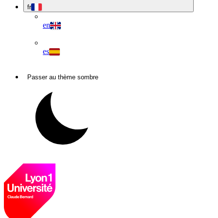
fr
en
es
Passer au thème sombre