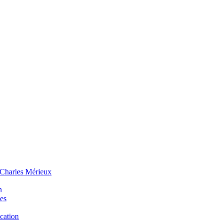
 Charles Mérieux
n
ues
ucation