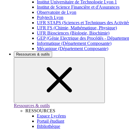
Institut Universitaire de Technologie Lyon 1
Institut de Science Financière et d'Assurances
Observatoire de Lyon
Polytech Lyon
UFR STAPS (Sciences et Techniques des Activités
UFR FS (Chimie, Mathématique, Physique)
UFR Biosciences (Biologie, Biochimie)
GEP (Génie Electrique des Procédés - Départeme
Informatique (Département Composante)
Mécanique (Département Composante)
Ressources & outils
Ressources & outils
RESSOURCES
Espace Lycéens
Portail étudiant
Bibliothèque