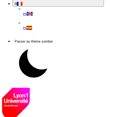
fr
en
es
Passer au thème sombre