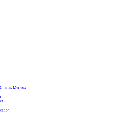
 Charles Mérieux
n
ues
ucation