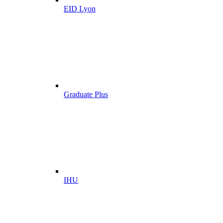
EID Lyon
Graduate Plus
IHU