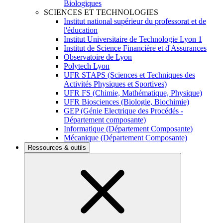
Biologiques
SCIENCES ET TECHNOLOGIES
Institut national supérieur du professorat et de
l'éducation
Institut Universitaire de Technologie Lyon 1
Institut de Science Financière et d'Assurances
Observatoire de Lyon
Polytech Lyon
UFR STAPS (Sciences et Techniques des
Activités Physiques et Sportives)
UFR FS (Chimie, Mathématique, Physique)
UFR Biosciences (Biologie, Biochimie)
GEP (Génie Electrique des Procédés -
Département composante)
Informatique (Département Composante)
Mécanique (Département Composante)
Ressources & outils