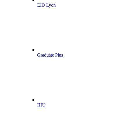
EID Lyon
Graduate Plus
IHU