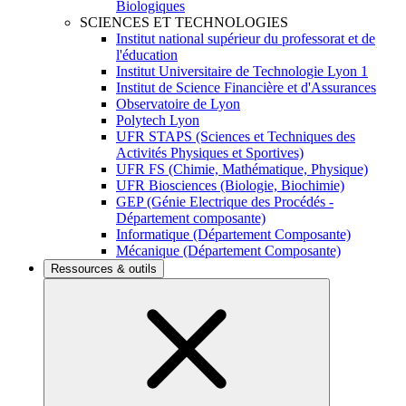
Biologiques
SCIENCES ET TECHNOLOGIES
Institut national supérieur du professorat et de
l'éducation
Institut Universitaire de Technologie Lyon 1
Institut de Science Financière et d'Assurances
Observatoire de Lyon
Polytech Lyon
UFR STAPS (Sciences et Techniques des
Activités Physiques et Sportives)
UFR FS (Chimie, Mathématique, Physique)
UFR Biosciences (Biologie, Biochimie)
GEP (Génie Electrique des Procédés -
Département composante)
Informatique (Département Composante)
Mécanique (Département Composante)
Ressources & outils