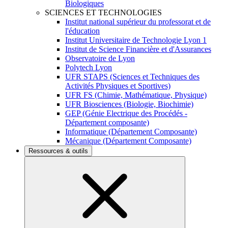
Biologiques
SCIENCES ET TECHNOLOGIES
Institut national supérieur du professorat et de
l'éducation
Institut Universitaire de Technologie Lyon 1
Institut de Science Financière et d'Assurances
Observatoire de Lyon
Polytech Lyon
UFR STAPS (Sciences et Techniques des
Activités Physiques et Sportives)
UFR FS (Chimie, Mathématique, Physique)
UFR Biosciences (Biologie, Biochimie)
GEP (Génie Electrique des Procédés -
Département composante)
Informatique (Département Composante)
Mécanique (Département Composante)
Ressources & outils