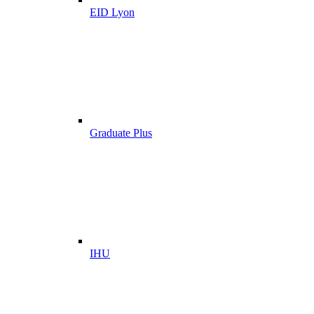
EID Lyon
Graduate Plus
IHU