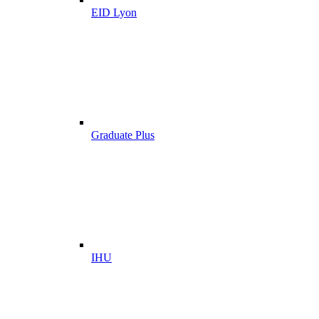
EID Lyon
Graduate Plus
IHU