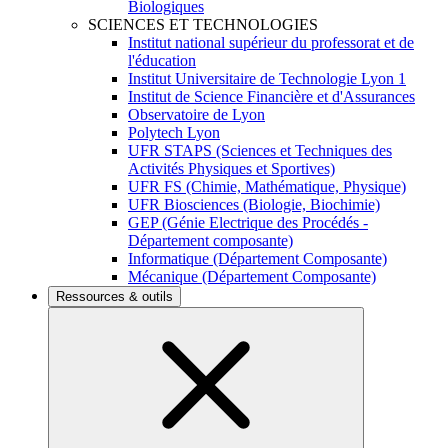
Biologiques
SCIENCES ET TECHNOLOGIES
Institut national supérieur du professorat et de
l'éducation
Institut Universitaire de Technologie Lyon 1
Institut de Science Financière et d'Assurances
Observatoire de Lyon
Polytech Lyon
UFR STAPS (Sciences et Techniques des
Activités Physiques et Sportives)
UFR FS (Chimie, Mathématique, Physique)
UFR Biosciences (Biologie, Biochimie)
GEP (Génie Electrique des Procédés -
Département composante)
Informatique (Département Composante)
Mécanique (Département Composante)
Ressources & outils