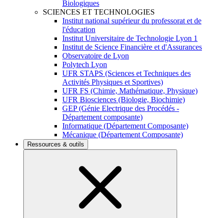
Biologiques
SCIENCES ET TECHNOLOGIES
Institut national supérieur du professorat et de
l'éducation
Institut Universitaire de Technologie Lyon 1
Institut de Science Financière et d'Assurances
Observatoire de Lyon
Polytech Lyon
UFR STAPS (Sciences et Techniques des
Activités Physiques et Sportives)
UFR FS (Chimie, Mathématique, Physique)
UFR Biosciences (Biologie, Biochimie)
GEP (Génie Electrique des Procédés -
Département composante)
Informatique (Département Composante)
Mécanique (Département Composante)
Ressources & outils