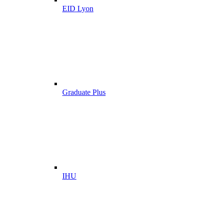
EID Lyon
Graduate Plus
IHU