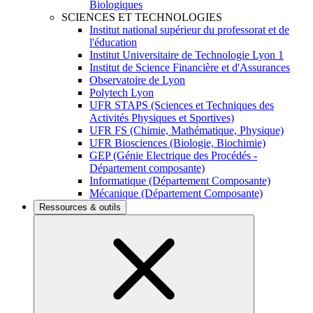
Biologiques
SCIENCES ET TECHNOLOGIES
Institut national supérieur du professorat et de
l'éducation
Institut Universitaire de Technologie Lyon 1
Institut de Science Financière et d'Assurances
Observatoire de Lyon
Polytech Lyon
UFR STAPS (Sciences et Techniques des
Activités Physiques et Sportives)
UFR FS (Chimie, Mathématique, Physique)
UFR Biosciences (Biologie, Biochimie)
GEP (Génie Electrique des Procédés -
Département composante)
Informatique (Département Composante)
Mécanique (Département Composante)
Ressources & outils