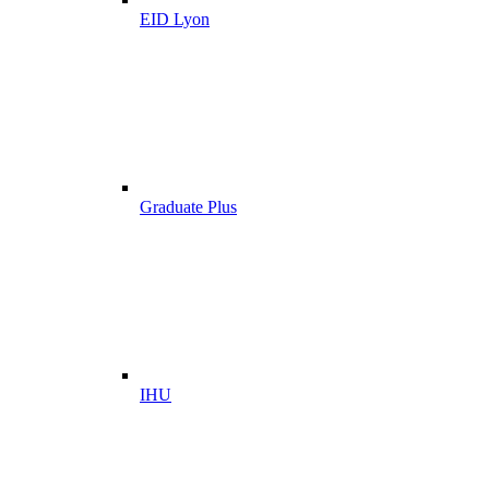
EID Lyon
Graduate Plus
IHU