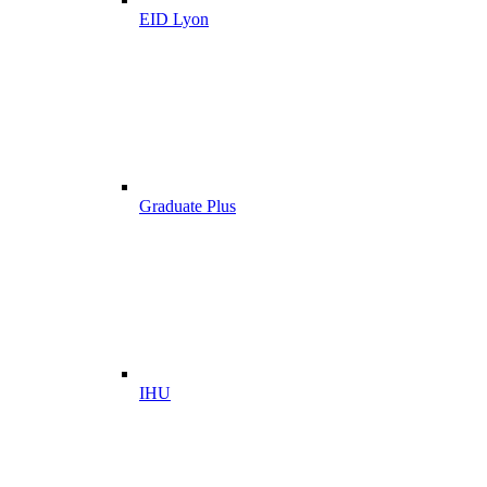
EID Lyon
Graduate Plus
IHU