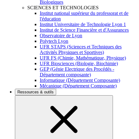
Biologiques
SCIENCES ET TECHNOLOGIES
Institut national supérieur du professorat et de
l'éducation
Institut Universitaire de Technologie Lyon 1
Institut de Science Financière et d'Assurances
Observatoire de Lyon
Polytech Lyon
UFR STAPS (Sciences et Techniques des
Activités Physiques et Sportives)
UFR FS (Chimie, Mathématique, Physique)
UFR Biosciences (Biologie, Biochimie)
GEP (Génie Electrique des Procédés -
Département composante)
Informatique (Département Composante)
Mécanique (Département Composante)
Ressources & outils