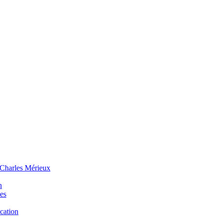
 Charles Mérieux
n
ues
ucation