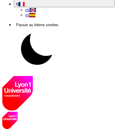
fr
en
es
Passer au thème sombre