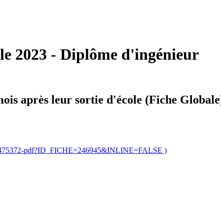
lle 2023 - Diplôme d'ingénieur
ois après leur sortie d'école (Fiche Globale
1864475372-pdf?ID_FICHE=246945&INLINE=FALSE )