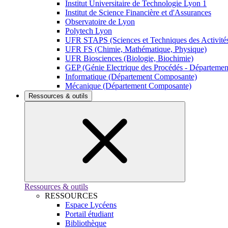
Institut Universitaire de Technologie Lyon 1
Institut de Science Financière et d'Assurances
Observatoire de Lyon
Polytech Lyon
UFR STAPS (Sciences et Techniques des Activités
UFR FS (Chimie, Mathématique, Physique)
UFR Biosciences (Biologie, Biochimie)
GEP (Génie Electrique des Procédés - Départeme
Informatique (Département Composante)
Mécanique (Département Composante)
Ressources & outils
Ressources & outils
RESSOURCES
Espace Lycéens
Portail étudiant
Bibliothèque