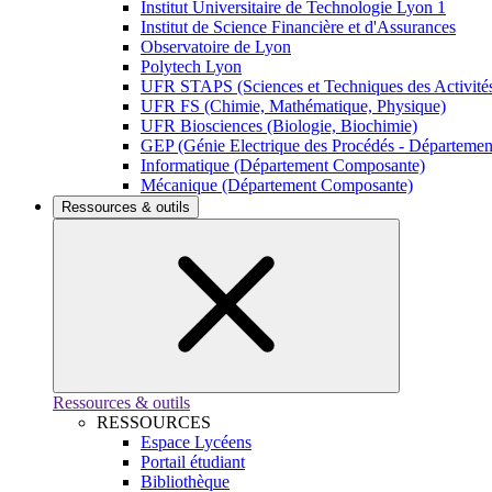
Institut Universitaire de Technologie Lyon 1
Institut de Science Financière et d'Assurances
Observatoire de Lyon
Polytech Lyon
UFR STAPS (Sciences et Techniques des Activités
UFR FS (Chimie, Mathématique, Physique)
UFR Biosciences (Biologie, Biochimie)
GEP (Génie Electrique des Procédés - Départeme
Informatique (Département Composante)
Mécanique (Département Composante)
Ressources & outils
Ressources & outils
RESSOURCES
Espace Lycéens
Portail étudiant
Bibliothèque