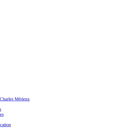
 Charles Mérieux
n
ues
ucation