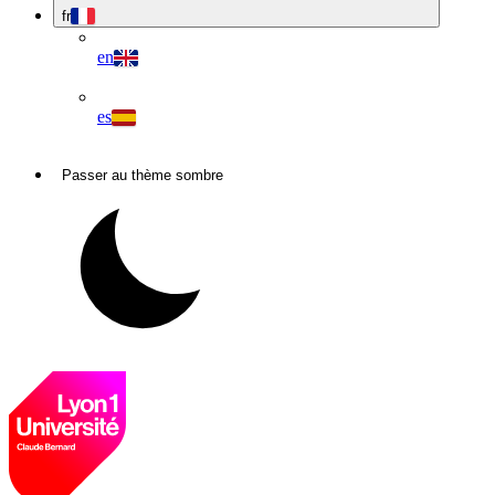
fr
en
es
Passer au thème sombre