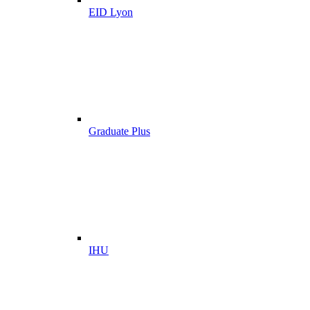
EID Lyon
Graduate Plus
IHU