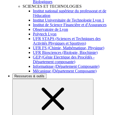
Biologiques
SCIENCES ET TECHNOLOGIES
Institut national supérieur du professorat et de
l'éducation
Institut Universitaire de Technologie Lyon 1
Institut de Science Financière et d'Assurances
Observatoire de Lyon
Polytech Lyon
UFR STAPS (Sciences et Techniques des
Activités Physiques et Sportives)
UFR FS (Chimie, Mathématique, Physique)
UFR Biosciences (Biologie, Biochimie)
GEP (Génie Electrique des Procédés -
Département composante)
Informatique (Département Composante)
Mécanique (Département Composante)
Ressources & outils