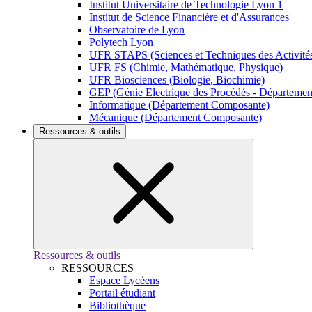
Institut Universitaire de Technologie Lyon 1
Institut de Science Financière et d'Assurances
Observatoire de Lyon
Polytech Lyon
UFR STAPS (Sciences et Techniques des Activités
UFR FS (Chimie, Mathématique, Physique)
UFR Biosciences (Biologie, Biochimie)
GEP (Génie Electrique des Procédés - Départeme
Informatique (Département Composante)
Mécanique (Département Composante)
Ressources & outils
Ressources & outils
RESSOURCES
Espace Lycéens
Portail étudiant
Bibliothèque