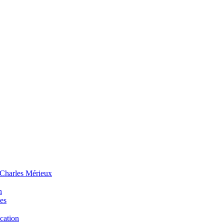
 Charles Mérieux
n
ues
ucation