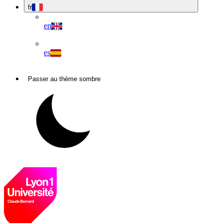
fr
en
es
Passer au thème sombre