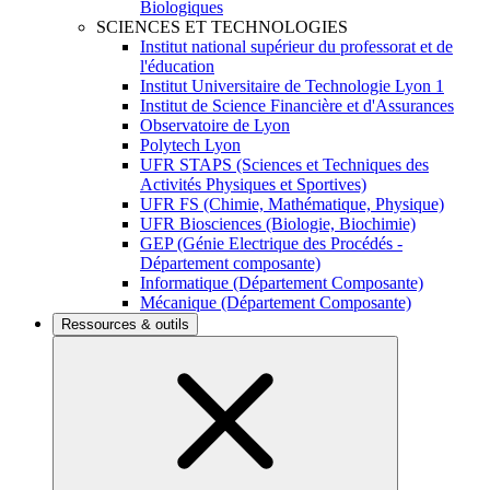
Biologiques
SCIENCES ET TECHNOLOGIES
Institut national supérieur du professorat et de
l'éducation
Institut Universitaire de Technologie Lyon 1
Institut de Science Financière et d'Assurances
Observatoire de Lyon
Polytech Lyon
UFR STAPS (Sciences et Techniques des
Activités Physiques et Sportives)
UFR FS (Chimie, Mathématique, Physique)
UFR Biosciences (Biologie, Biochimie)
GEP (Génie Electrique des Procédés -
Département composante)
Informatique (Département Composante)
Mécanique (Département Composante)
Ressources & outils