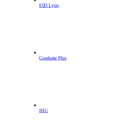
EID Lyon
Graduate Plus
IHU