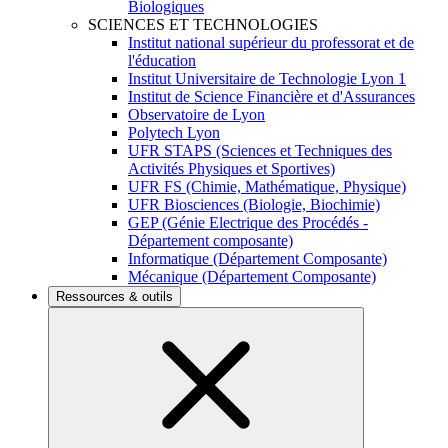
Biologiques
SCIENCES ET TECHNOLOGIES
Institut national supérieur du professorat et de
l'éducation
Institut Universitaire de Technologie Lyon 1
Institut de Science Financière et d'Assurances
Observatoire de Lyon
Polytech Lyon
UFR STAPS (Sciences et Techniques des
Activités Physiques et Sportives)
UFR FS (Chimie, Mathématique, Physique)
UFR Biosciences (Biologie, Biochimie)
GEP (Génie Electrique des Procédés -
Département composante)
Informatique (Département Composante)
Mécanique (Département Composante)
Ressources & outils