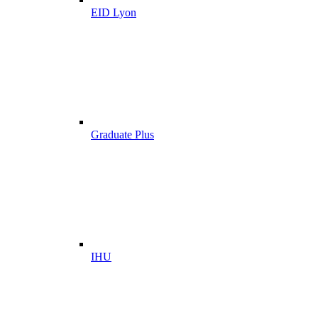
EID Lyon
Graduate Plus
IHU