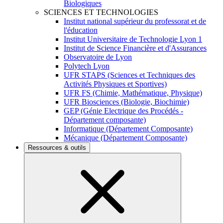
Biologiques
SCIENCES ET TECHNOLOGIES
Institut national supérieur du professorat et de
l'éducation
Institut Universitaire de Technologie Lyon 1
Institut de Science Financière et d'Assurances
Observatoire de Lyon
Polytech Lyon
UFR STAPS (Sciences et Techniques des
Activités Physiques et Sportives)
UFR FS (Chimie, Mathématique, Physique)
UFR Biosciences (Biologie, Biochimie)
GEP (Génie Electrique des Procédés -
Département composante)
Informatique (Département Composante)
Mécanique (Département Composante)
Ressources & outils