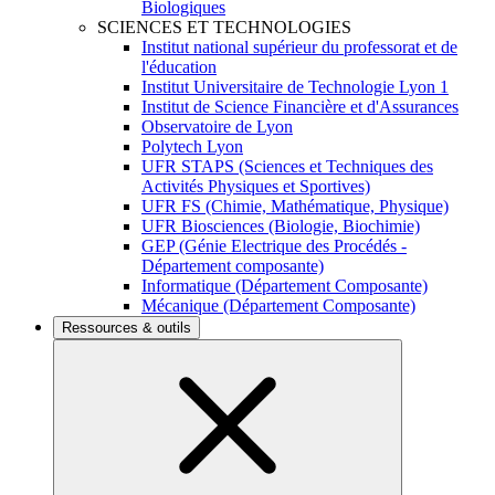
Biologiques
SCIENCES ET TECHNOLOGIES
Institut national supérieur du professorat et de
l'éducation
Institut Universitaire de Technologie Lyon 1
Institut de Science Financière et d'Assurances
Observatoire de Lyon
Polytech Lyon
UFR STAPS (Sciences et Techniques des
Activités Physiques et Sportives)
UFR FS (Chimie, Mathématique, Physique)
UFR Biosciences (Biologie, Biochimie)
GEP (Génie Electrique des Procédés -
Département composante)
Informatique (Département Composante)
Mécanique (Département Composante)
Ressources & outils