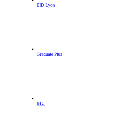
EID Lyon
Graduate Plus
IHU