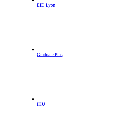
EID Lyon
Graduate Plus
IHU