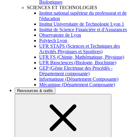
Biologiques
SCIENCES ET TECHNOLOGIES
Institut national supérieur du professorat et de
l'éducation
Institut Universitaire de Technologie Lyon 1
Institut de Science Financière et d'Assurances
Observatoire de Lyon
Polytech Lyon
UFR STAPS (Sciences et Techniques des
Activités Physiques et Sportives)
UFR FS (Chimie, Mathématique, Physique)
UFR Biosciences (Biologie, Biochimie)
GEP (Génie Electrique des Procédés -
Département composante)
Informatique (Département Composante)
Mécanique (Département Composante)
Ressources & outils