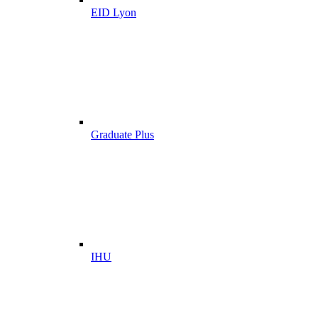
EID Lyon
Graduate Plus
IHU