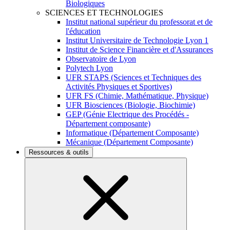
Biologiques
SCIENCES ET TECHNOLOGIES
Institut national supérieur du professorat et de
l'éducation
Institut Universitaire de Technologie Lyon 1
Institut de Science Financière et d'Assurances
Observatoire de Lyon
Polytech Lyon
UFR STAPS (Sciences et Techniques des
Activités Physiques et Sportives)
UFR FS (Chimie, Mathématique, Physique)
UFR Biosciences (Biologie, Biochimie)
GEP (Génie Electrique des Procédés -
Département composante)
Informatique (Département Composante)
Mécanique (Département Composante)
Ressources & outils