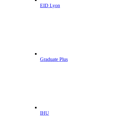
EID Lyon
Graduate Plus
IHU