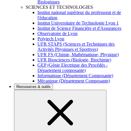
Biologiques
SCIENCES ET TECHNOLOGIES
Institut national supérieur du professorat et de
l'éducation
Institut Universitaire de Technologie Lyon 1
Institut de Science Financière et d'Assurances
Observatoire de Lyon
Polytech Lyon
UFR STAPS (Sciences et Techniques des
Activités Physiques et Sportives)
UFR FS (Chimie, Mathématique, Physique)
UFR Biosciences (Biologie, Biochimie)
GEP (Génie Electrique des Procédés -
Département composante)
Informatique (Département Composante)
Mécanique (Département Composante)
Ressources & outils