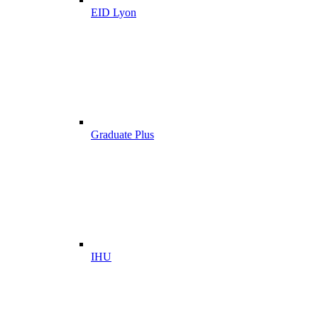
EID Lyon
Graduate Plus
IHU