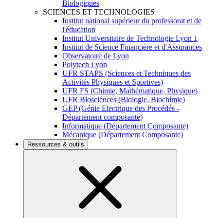
Biologiques
SCIENCES ET TECHNOLOGIES
Institut national supérieur du professorat et de
l'éducation
Institut Universitaire de Technologie Lyon 1
Institut de Science Financière et d'Assurances
Observatoire de Lyon
Polytech Lyon
UFR STAPS (Sciences et Techniques des
Activités Physiques et Sportives)
UFR FS (Chimie, Mathématique, Physique)
UFR Biosciences (Biologie, Biochimie)
GEP (Génie Electrique des Procédés -
Département composante)
Informatique (Département Composante)
Mécanique (Département Composante)
Ressources & outils