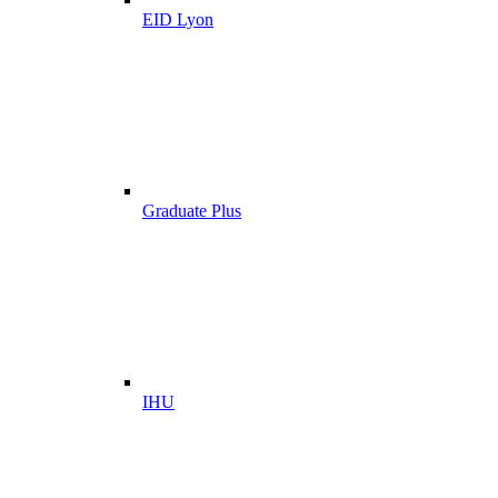
EID Lyon
Graduate Plus
IHU