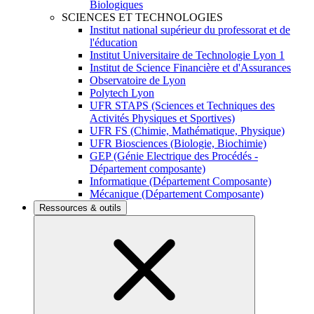
Biologiques
SCIENCES ET TECHNOLOGIES
Institut national supérieur du professorat et de
l'éducation
Institut Universitaire de Technologie Lyon 1
Institut de Science Financière et d'Assurances
Observatoire de Lyon
Polytech Lyon
UFR STAPS (Sciences et Techniques des
Activités Physiques et Sportives)
UFR FS (Chimie, Mathématique, Physique)
UFR Biosciences (Biologie, Biochimie)
GEP (Génie Electrique des Procédés -
Département composante)
Informatique (Département Composante)
Mécanique (Département Composante)
Ressources & outils