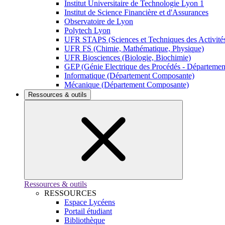
Institut Universitaire de Technologie Lyon 1
Institut de Science Financière et d'Assurances
Observatoire de Lyon
Polytech Lyon
UFR STAPS (Sciences et Techniques des Activités
UFR FS (Chimie, Mathématique, Physique)
UFR Biosciences (Biologie, Biochimie)
GEP (Génie Electrique des Procédés - Départeme
Informatique (Département Composante)
Mécanique (Département Composante)
Ressources & outils
Ressources & outils
RESSOURCES
Espace Lycéens
Portail étudiant
Bibliothèque