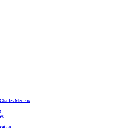
 Charles Mérieux
n
ues
ucation