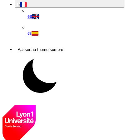
fr
en
es
Passer au thème sombre