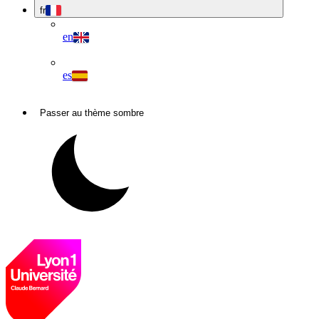
fr
en
es
Passer au thème sombre