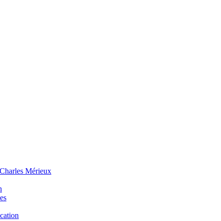
 Charles Mérieux
n
ues
ucation