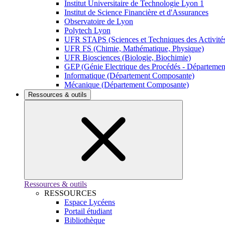
Institut Universitaire de Technologie Lyon 1
Institut de Science Financière et d'Assurances
Observatoire de Lyon
Polytech Lyon
UFR STAPS (Sciences et Techniques des Activités
UFR FS (Chimie, Mathématique, Physique)
UFR Biosciences (Biologie, Biochimie)
GEP (Génie Electrique des Procédés - Départeme
Informatique (Département Composante)
Mécanique (Département Composante)
Ressources & outils
Ressources & outils
RESSOURCES
Espace Lycéens
Portail étudiant
Bibliothèque