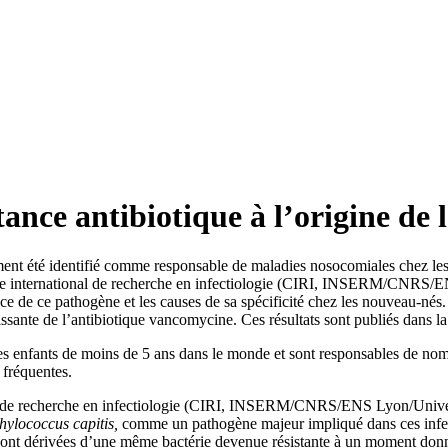
tance antibiotique à l’origine de
nt été identifié comme responsable de maladies nosocomiales chez les 
tre international de recherche en infectiologie (CIRI, INSERM/CNRS/E
nce de ce pathogène et les causes de sa spécificité chez les nouveau-né
croissante de l’antibiotique vancomycine. Ces résultats sont publiés dans 
es enfants de moins de 5 ans dans le monde et sont responsables de nom
 fréquentes.
nal de recherche en infectiologie (CIRI, INSERM/CNRS/ENS Lyon/Unive
hylococcus capitis,
comme un pathogène majeur impliqué dans ces infect
sont dérivées d’une même bactérie devenue résistante à un moment donné,