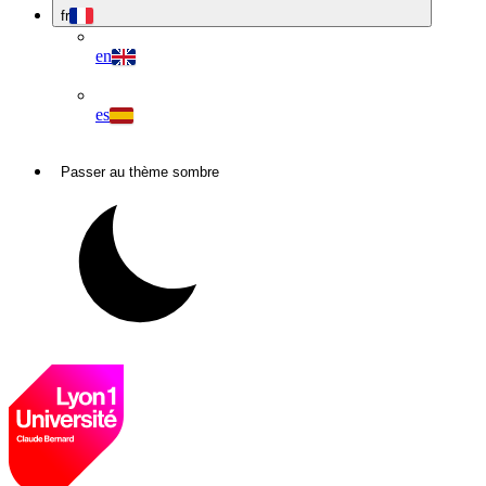
fr
en
es
Passer au thème sombre