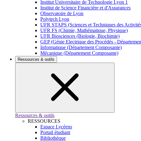
Institut Universitaire de Technologie Lyon 1
Institut de Science Financière et d'Assurances
Observatoire de Lyon
Polytech Lyon
UFR STAPS (Sciences et Techniques des Activités
UFR FS (Chimie, Mathématique, Physique)
UFR Biosciences (Biologie, Biochimie)
GEP (Génie Electrique des Procédés - Départeme
Informatique (Département Composante)
Mécanique (Département Composante)
Ressources & outils
Ressources & outils
RESSOURCES
Espace Lycéens
Portail étudiant
Bibliothèque