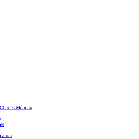
 Charles Mérieux
n
ues
ucation