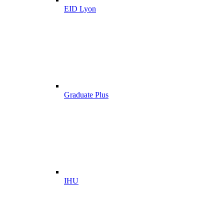
EID Lyon
Graduate Plus
IHU