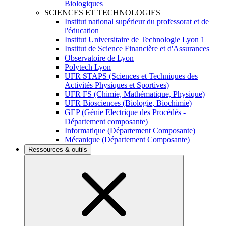
Biologiques
SCIENCES ET TECHNOLOGIES
Institut national supérieur du professorat et de
l'éducation
Institut Universitaire de Technologie Lyon 1
Institut de Science Financière et d'Assurances
Observatoire de Lyon
Polytech Lyon
UFR STAPS (Sciences et Techniques des
Activités Physiques et Sportives)
UFR FS (Chimie, Mathématique, Physique)
UFR Biosciences (Biologie, Biochimie)
GEP (Génie Electrique des Procédés -
Département composante)
Informatique (Département Composante)
Mécanique (Département Composante)
Ressources & outils