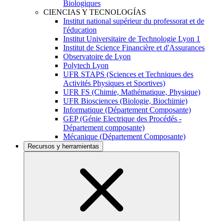
Biologiques
CIENCIAS Y TECNOLOGÍAS
Institut national supérieur du professorat et de
l'éducation
Institut Universitaire de Technologie Lyon 1
Institut de Science Financière et d'Assurances
Observatoire de Lyon
Polytech Lyon
UFR STAPS (Sciences et Techniques des
Activités Physiques et Sportives)
UFR FS (Chimie, Mathématique, Physique)
UFR Biosciences (Biologie, Biochimie)
Informatique (Département Composante)
GEP (Génie Electrique des Procédés -
Département composante)
Mécanique (Département Composante)
Recursos y herramientas