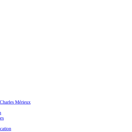
 Charles Mérieux
n
ues
ucation