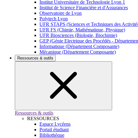
Institut Universitaire de Technologie Lyon 1
Institut de Science Financière et d'Assurances
Observatoire de Lyon
Polytech Lyon
UFR STAPS (Sciences et Techniques des Activités
UFR FS (Chimie, Mathématique, Physique)
UFR Biosciences (Biologie, Biochimie)
GEP (Génie Electrique des Procédés - Départeme
Informatique (Département Composante)
Mécanique (Département Composante)
Ressources & outils
Ressources & outils
RESSOURCES
Espace Lycéens
Portail étudiant
Bibliothèque