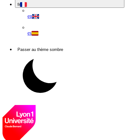
fr
en
es
Passer au thème sombre